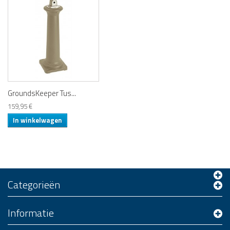
GroundsKeeper Tus...
159,95 €
In winkelwagen
Categorieën
Informatie