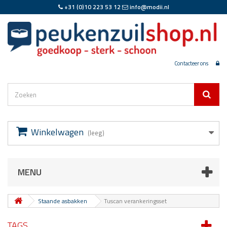
+31 (0)10 223 53 12
info@modii.nl
Contacteer ons
Winkelwagen
(leeg)
MENU
Staande asbakken
Tuscan verankeringsset
TAGS