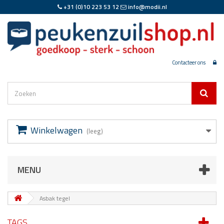
+31 (0)10 223 53 12
info@modii.nl
Contacteer ons
Winkelwagen
(leeg)
MENU
Asbak tegel
TAGS