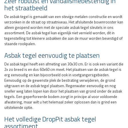
Zeer robuust en vandalismebestendig in
het straatbeeld
De asbak tegel is gemaakt van een stevige metalen constructie en wordt
verzonken in de straat op straatniveau. Het afsluitende bovenrooster kan
alleen geopend worden met de speciale asbak tegel sleutels in ons
assortiment. De asbak tegel kan eigenlijk niet vernield worden, dit in
tegenstelling tot kleinere asbakken die aan de muur worden bevestigd of
staande rookpalen.
Asbak tegel eenvoudig te plaatsen
De asbak tegel heeft een afmeting van 30x30 cm. Er is ook een variant die
2x zo breed is en dus 60x60 cm meet. Het plaatsen van de asbak tegel is
erg eenvoudig en kan bijvoorbeeld ook in voetgangersgebieden.
Eenvoudig op de gewenste plek de bestrating verwijderen, de grond
uitgraven en de asbak tegel plaatsen. Regenwater eenvoudig en nog
sneller weg laten lopen kan door het plaatsen van grond onder de asbak
tegels. Een geperforeerde bodem zorgt in principe al voor voldoende
afwatering, maar wilt u het helemaal zeker oplossen dan is grind een
uitstekende optie.
Het volledige DropPit asbak tegel
assortiment