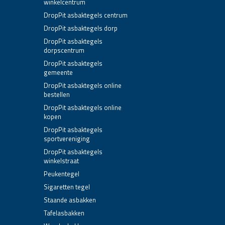
winkelcentrum
DropPit asbaktegels centrum
DropPit asbaktegels dorp
DropPit asbaktegels
dorpscentrum
DropPit asbaktegels
gemeente
DropPit asbaktegels online
bestellen
DropPit asbaktegels online
kopen
DropPit asbaktegels
sportvereniging
DropPit asbaktegels
winkelstraat
Peukentegel
Sigaretten tegel
Staande asbakken
Tafelasbakken