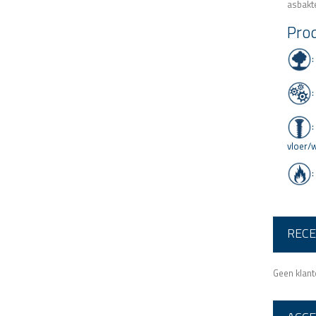
asbakt
Prod
:
:
:
vloer/
:
RECE
Geen klan