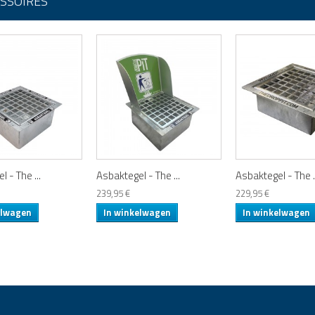
SSOIRES
 - The ...
Asbaktegel - The ...
Asbaktegel - The .
239,95 €
229,95 €
elwagen
In winkelwagen
In winkelwagen