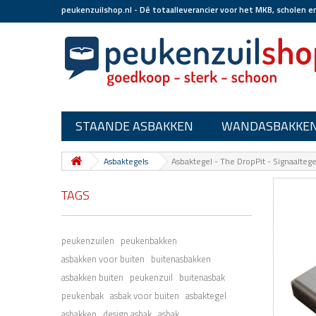
peukenzuilshop.nl - Dé totaalleverancier voor het MKB, scholen e
STAANDE ASBAKKEN
WANDASBAKKE
Asbaktegels
Asbaktegel - The DropPit - Signaalte
TAGS
peukenzuilen
peukenbakken
asbakken voor buiten
buitenasbakken
asbakken buiten
peukenzuil
buitenasbak
peukenbak
asbak voor buiten
asbaktegel
asbakken
design asbak
asbak