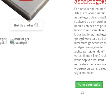
asbaktegel(
Een opvallende en ster
30x30 cm voor plaatsin
asbaktegel. De signaalt
rookverbod symbool en 
Bekijk groter
behulp van deze tegel k
bijvoorbeeld een plein d
Doordat de
signaaltege
gelegd wordt als de bes
uitermate geschikt voor
voetgangersgebieden. 
zichtbaarheid en de effi
verschillende The DropP
webshop van Peukenzuils
een asbak die bij uw w
weggooien van sigaret
sigarenpeuken.
Ruim voorradig