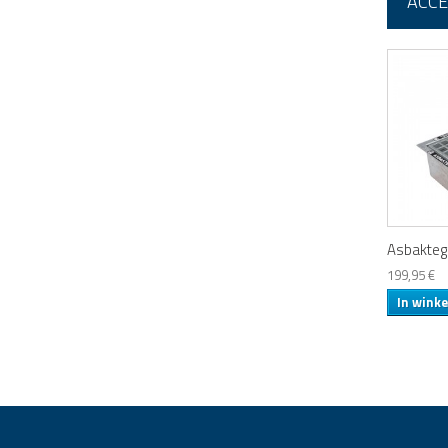
ACCE
Asbaktegel
199,95 €
In wink