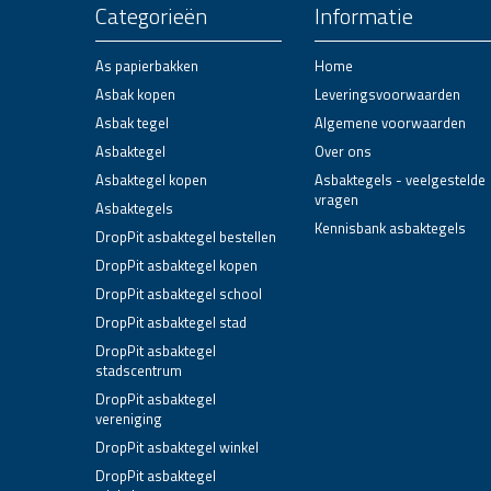
Categorieën
Informatie
As papierbakken
Home
Asbak kopen
Leveringsvoorwaarden
Asbak tegel
Algemene voorwaarden
Asbaktegel
Over ons
Asbaktegel kopen
Asbaktegels - veelgestelde
vragen
Asbaktegels
Kennisbank asbaktegels
DropPit asbaktegel bestellen
DropPit asbaktegel kopen
DropPit asbaktegel school
DropPit asbaktegel stad
DropPit asbaktegel
stadscentrum
DropPit asbaktegel
vereniging
DropPit asbaktegel winkel
DropPit asbaktegel