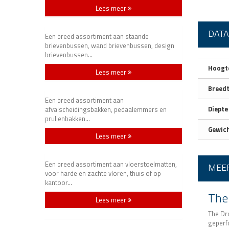
Lees meer
DAT
Een breed assortiment aan staande
brievenbussen, wand brievenbussen, design
brievenbussen...
Hoogte
Lees meer
Breedt
Een breed assortiment aan
Diepte 
afvalscheidingsbakken, pedaalemmers en
prullenbakken...
Gewich
Lees meer
Een breed assortiment aan vloerstoelmatten,
MEER
voor harde en zachte vloren, thuis of op
kantoor...
The 
Lees meer
The Dr
geperf