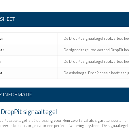
ASHEET
 :
De DropPit signaaltegel rookverbod he
e :
De signaaltegel rookverbod DropPit hee
:
De DropPit signaaltegel rookverbod hee
t :
De asbaktegel DropPit basic heeft een 
 INFORMATIE
DropPit signaaltegel
opPit asbaktegel is dé oplossing voor klein zwerfafval als sigarettenpeuken
oreerde bodem zorgen voor een perfect afwateringssysteem. De signaaltegel 