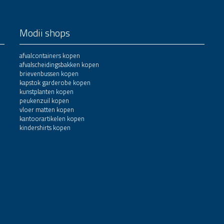
Modii shops
afvalcontainers kopen
afvalscheidingsbakken kopen
brievenbussen kopen
kapstok garderobe kopen
kunstplanten kopen
peukenzuil kopen
vloer matten kopen
kantoorartikelen kopen
kindershirts kopen