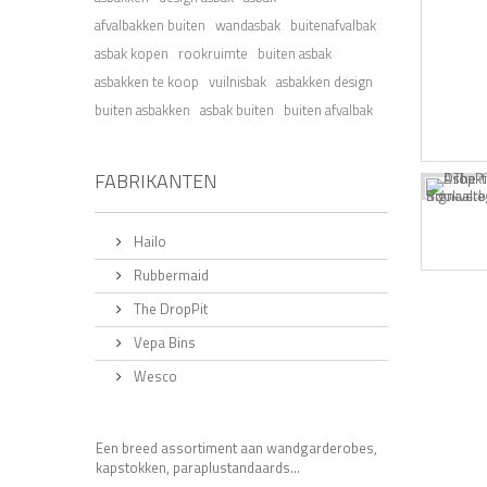
afvalbakken buiten
wandasbak
buitenafvalbak
asbak kopen
rookruimte
buiten asbak
asbakken te koop
vuilnisbak
asbakken design
buiten asbakken
asbak buiten
buiten afvalbak
FABRIKANTEN
Hailo
Rubbermaid
The DropPit
Vepa Bins
Wesco
Een breed assortiment aan wandgarderobes,
kapstokken, paraplustandaards...