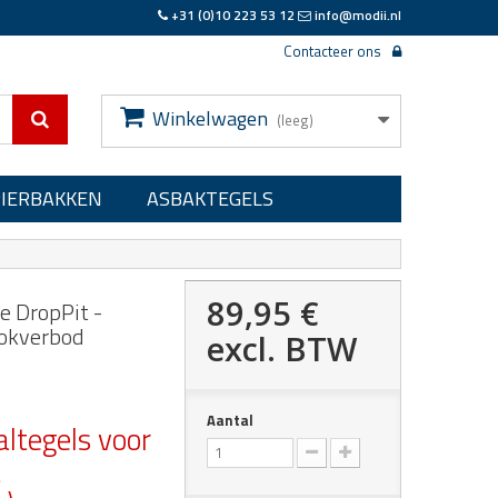
+31 (0)10 223 53 12
info@modii.nl
Contacteer ons
Winkelwagen
(leeg)
PIERBAKKEN
ASBAKTEGELS
89,95 €
e DropPit -
ookverbod
excl. BTW
Aantal
altegels voor
t