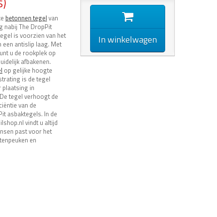
s)
ke
betonnen tegel
van
g nabij The DropPit
egel is voorzien van het
In winkelwagen
een antislip laag. Met
unt u de rookplek op
uidelijk afbakenen.
l
op gelijke hoogte
trating is de tegel
 plaatsing in
De tegel verhoogt de
ciëntie van de
it asbaktegels. In de
hop.nl vindt u altijd
ensen past voor het
tenpeuken en