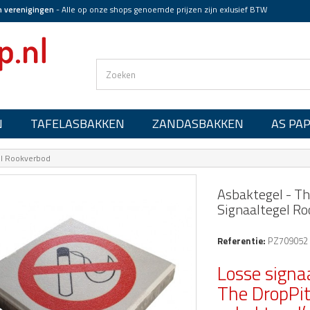
n verenigingen
-
Alle op onze shops genoemde prijzen zijn exlusief BTW
N
TAFELASBAKKEN
ZANDASBAKKEN
AS PA
gel Rookverbod
Asbaktegel - Th
Signaaltegel R
Referentie:
PZ709052
Losse signa
The DropPi