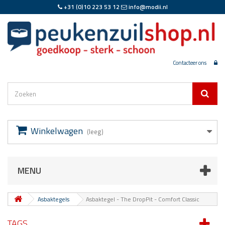
+31 (0)10 223 53 12
info@modii.nl
Contacteer ons
Winkelwagen
(leeg)
MENU
Asbaktegels
Asbaktegel - The DropPit - Comfort Classic
TAGS