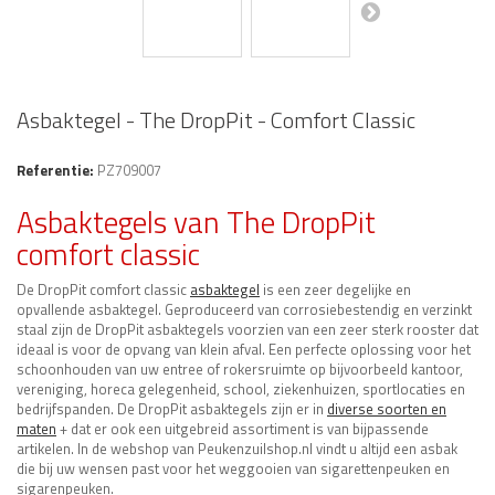
Asbaktegel - The DropPit - Comfort Classic
Referentie:
PZ709007
Asbaktegels van The DropPit
comfort classic
De DropPit comfort classic
asbaktegel
is een zeer degelijke en
opvallende asbaktegel. Geproduceerd van corrosiebestendig en verzinkt
staal zijn de DropPit asbaktegels voorzien van een zeer sterk rooster dat
ideaal is voor de opvang van klein afval. Een perfecte oplossing voor het
schoonhouden van uw entree of rokersruimte op bijvoorbeeld kantoor,
vereniging, horeca gelegenheid, school, ziekenhuizen, sportlocaties en
bedrijfspanden. De DropPit asbaktegels zijn er in
diverse soorten en
maten
+ dat er ook een uitgebreid assortiment is van bijpassende
artikelen. In de webshop van Peukenzuilshop.nl vindt u altijd een asbak
die bij uw wensen past voor het weggooien van sigarettenpeuken en
sigarenpeuken.