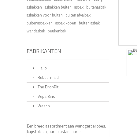
asbakken
asbakken buiten
asbak
buitenasbak
asbakken voor buiten
buiten afvalbak
buitenasbakken
asbak kopen
buiten asbak
wandasbak
peukenbak
FABRIKANTEN
Hailo
Rubbermaid
The DropPit
Vepa Bins
Wesco
Een breed assortiment aan wandgarderobes,
kapstokken, paraplustandaards...