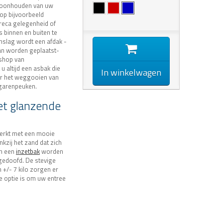
hoonhouden van uw
 op bijvoorbeeld
oreca gelegenheid of
s binnen en buiten te
inslag wordt een afdak -
an worden geplaatst-
bshop van
u altijd een asbak die
In winkelwagen
or het weggooien van
igarenpeuken.
t glanzende
erkt met een mooie
ankzij het zand dat zich
en een
inzetbak
worden
gedoofd. De stevige
 +/- 7 kilo zorgen er
te optie is om uw entree