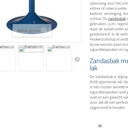
oplossing voor het sc
entree of rokersruimte
kantoor, vereniging, h
school. De
zandasbak
i
gebruiken, i.v.m. regen
waar de asbak onder k
Bekijk groter
geadviseerd. In de we
Peukenzuilshop.nl vindt 
bij uw wensen past vo
sigarettenpeuken en s
Zandasbak me
lak
De zandasbak is afgew
(licht) glanzende lak, d
in het rooster bevindt 
sigarettenpeuken snel 
voet en een gewicht van
voor dat dit een perfec
opgeruimd te houden.