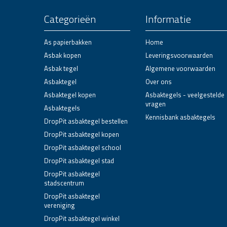
Categorieën
Informatie
As papierbakken
Home
Asbak kopen
Leveringsvoorwaarden
Asbak tegel
Algemene voorwaarden
Asbaktegel
Over ons
Asbaktegel kopen
Asbaktegels - veelgestelde
vragen
Asbaktegels
Kennisbank asbaktegels
DropPit asbaktegel bestellen
DropPit asbaktegel kopen
DropPit asbaktegel school
DropPit asbaktegel stad
DropPit asbaktegel
stadscentrum
DropPit asbaktegel
vereniging
DropPit asbaktegel winkel