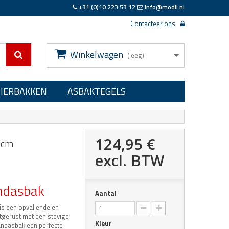
+31 (0)10 223 53 12
info@modii.nl
Contacteer ons
Winkelwagen
(leeg)
PIERBAKKEN
ASBAKTEGELS
124,95 €
1cm
excl. BTW
ndasbak
Aantal
is een opvallende en
itgerust met een stevige
Kleur
andasbak een perfecte