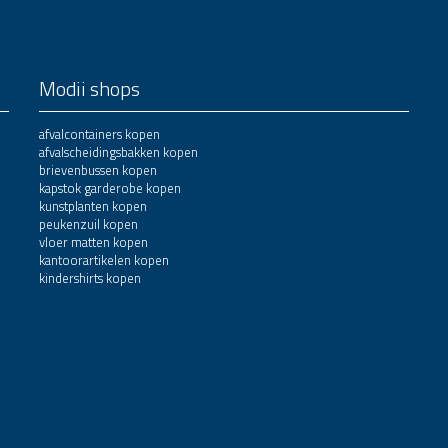
Modii shops
afvalcontainers kopen
afvalscheidingsbakken kopen
brievenbussen kopen
kapstok garderobe kopen
kunstplanten kopen
peukenzuil kopen
vloer matten kopen
kantoorartikelen kopen
kindershirts kopen