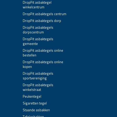
DropPit asbaktegel
winkelcentrum
DropPit asbaktegels centrum
DropPit asbaktegels dorp
DropPit asbaktegels
dorpscentrum
DropPit asbaktegels
gemeente
DropPit asbaktegels online
bestellen
DropPit asbaktegels online
kopen
DropPit asbaktegels
sportvereniging
DropPit asbaktegels
winkelstraat
Peukentegel
Sigaretten tegel
Staande asbakken
Tafelasbakken