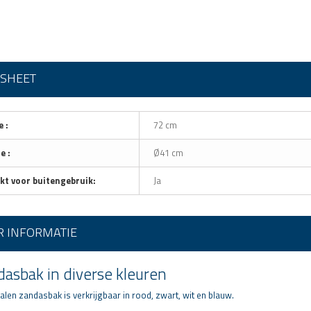
ASHEET
 :
72 cm
e :
Ø41 cm
kt voor buitengebruik:
Ja
 INFORMATIE
asbak in diverse kleuren
len zandasbak is verkrijgbaar in rood, zwart, wit en blauw.