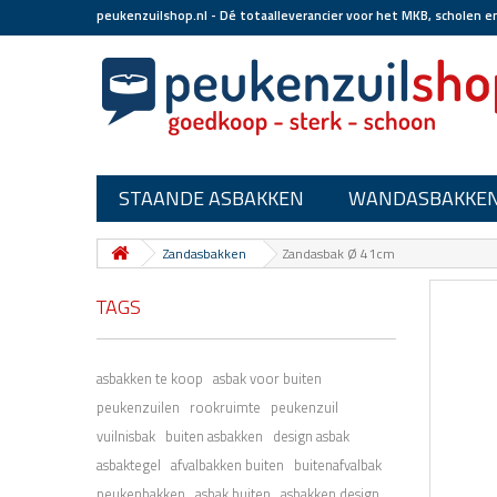
peukenzuilshop.nl - Dé totaalleverancier voor het MKB, scholen e
STAANDE ASBAKKEN
WANDASBAKKE
Zandasbakken
Zandasbak Ø 41cm
TAGS
asbakken te koop
asbak voor buiten
peukenzuilen
rookruimte
peukenzuil
vuilnisbak
buiten asbakken
design asbak
asbaktegel
afvalbakken buiten
buitenafvalbak
peukenbakken
asbak buiten
asbakken design