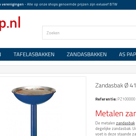
n verenigingen
-
Alle op onze shops genoemde prijzen zijn exlusief BTW
N
TAFELASBAKKEN
ZANDASBAKKEN
AS PA
Zandasbak Ø 4
Referentie:
PZ100000
Metalen za
De metalen
zandasbak
degelijke zandasbak. U
voet is deze staande z