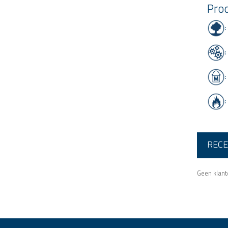
Prod
:
:
:
:
RECE
Geen klan